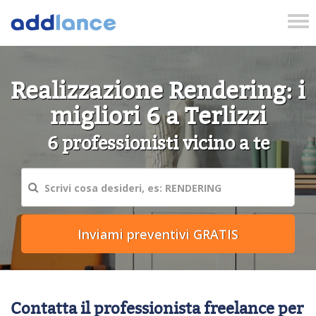
Tog
nav
Realizzazione Rendering: i
migliori 6 a Terlizzi
6 professionisti vicino a te
Contatta il professionista freelance per