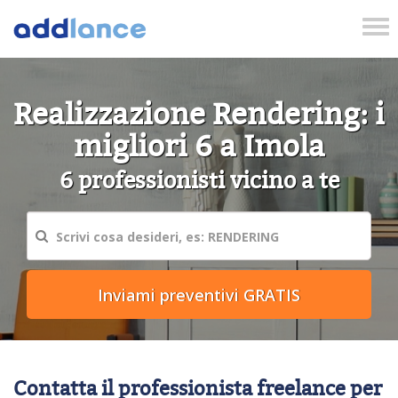
Tog
nav
Realizzazione Rendering: i
migliori 6 a Imola
6 professionisti vicino a te
Contatta il professionista freelance per