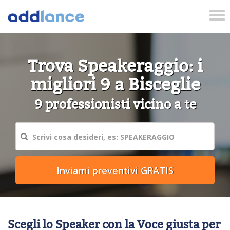
Tog
nav
Trova Speakeraggio: i
migliori 9 a Bisceglie
9 professionisti vicino a te
Scegli lo Speaker con la Voce giusta per