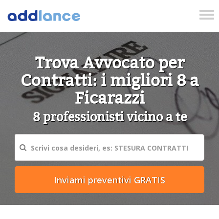
Tog
nav
Trova Avvocato per
Contratti: i migliori 8 a
Ficarazzi
8 professionisti vicino a te