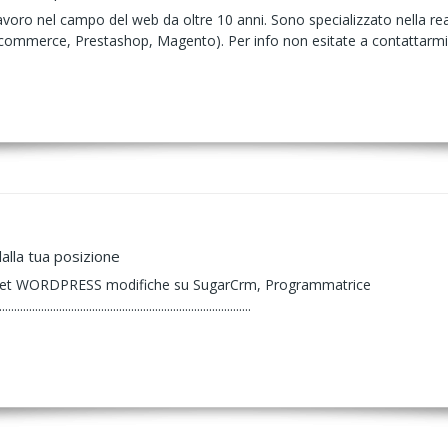
voro nel campo del web da oltre 10 anni. Sono specializzato nella rea
commerce, Prestashop, Magento). Per info non esitate a contattarmi
alla tua posizione
net WORDPRESS modifiche su SugarCrm, Programmatrice
.................................................................................