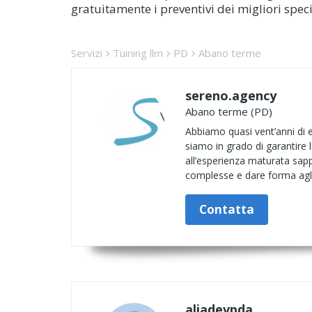
gratuitamente i preventivi dei migliori spec
Servizi
Tuining llm
PD
Abano terme
sereno.agency
Abano terme (PD)
Abbiamo quasi vent’anni di e
siamo in grado di garantire l
all’esperienza maturata sapp
complesse e dare forma agli 
Contatta
aliadevpda