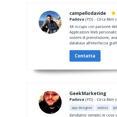
campellodavide
Padova
(PD) - Circa 8km d
Mi occupo con passione dell
Applicazioni Web personalizz
sistemi di prenotazione, ana
database all'interfaccia graf
Contatta
GeekMarketing
Padova
(PD) - Circa 8km d
app designer
webos
ip
Rendiamo semplici le cose di