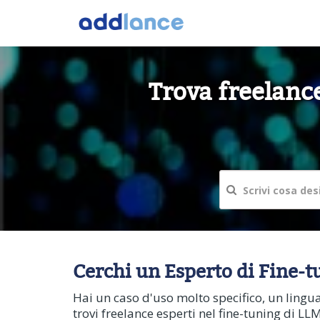
Trova freelance
Cerchi un Esperto di Fine-
Hai un caso d'uso molto specifico, un lingu
trovi freelance esperti nel fine-tuning di LL