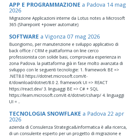
APP E PROGRAMMAZIONE
a Padova
14
mag
2026
Migrazione Applicazioni interne da Lotus notes a Microsoft
365 (Sharepoint +power automate)
SOFTWARE
a Vigonza
07
mag
2026
Buongiorno, per manutenzione e sviluppo applicativo di
back office / CRM e piattaforma on line cerco
professionista con solide basi, comprovata esperienza in
zona Padova. la piattaforma già in fase molto avanzata di
sviluppo con le seguenti tecnologie: 1. framework BE =>
.NET8.0 https://dotnet.microsoft.com/it-
it/download/dotnet/8.0 2. framework UI => REACT
https://react.dev/ 3. linguaggi BE => C# + SQL
https://learn.microsoft.com/it-it/dotnet/csharp/ 4. linguaggi
UI = ..
TECNOLOGIA SNOWFLAKE
a Padova
22
apr
2026
azienda di Consulenza Strategica&Informatica è alla ricerca,
di un consulente esperto per un progetto di migrazione e