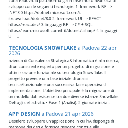
zona Padova. la piattaforma già in fase molto avanzata di
sviluppo con le seguenti tecnologie: 1. framework BE =>
.NET8.0 https://dotnet.microsoft.com/it-
it/download/dotnet/8.0 2. framework UI => REACT
https://react.dev/ 3. linguaggi BE => C# + SQL
https://learn.microsoft.com/it-it/dotnet/csharp/ 4. linguaggi
UI = ..
TECNOLOGIA SNOWFLAKE
a Padova
22
apr
2026
azienda di Consulenza Strategica&Informatica è alla ricerca,
di un consulente esperto per un progetto di migrazione e
ottimizzazione funzionale su tecnologia Snowflake. Il
progetto prevede una fase iniziale di analisi
tecnica/funzionale e una successiva fase operativa di
implementazione. L’obiettivo principale è la migrazione di
un modello dati esistente tra due diverse istanze Snowflake.
Dettagli dell'attività: • Fase 1 (Analisi): 5 giornate inizia ..
APP DESIGN
a Padova
21
apr
2026
Desidero sviluppare un'applicazione in cui l'IA disponga di
memoria dei dati e fornisca risposte congrue alle