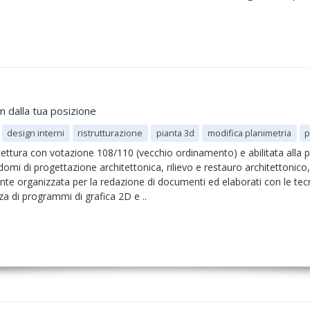
m dalla tua posizione
design interni
ristrutturazione
pianta 3d
modifica planimetria
p
tettura con votazione 108/110 (vecchio ordinamento) e abilitata alla p
mi di progettazione architettonica, rilievo e restauro architettonico,
ente organizzata per la redazione di documenti ed elaborati con le tec
 di programmi di grafica 2D e ..