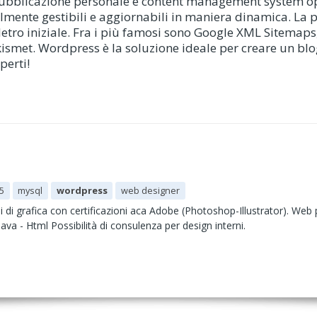
pubblicazione personale e content management system 
cilmente gestibili e aggiornabili in maniera dinamica. La 
eletro iniziale. Fra i più famosi sono Google XML Sitema
kismet. Wordpress è la soluzione ideale per creare un bl
perti!
5
mysql
wordpress
web designer
i di grafica con certificazioni aca Adobe (Photoshop-Illustrator). We
ava - Html Possibilità di consulenza per design interni.