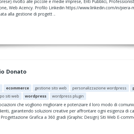
prese) rivolto alle piccole e medie imprese, Enti Pubblici, Professionis
, Web Acency. Profilo Linkedin https://www.linkedin.com/in/piera-m
ta alla gestione di progett ..
io Donato
s
ecommerce
gestione sito web
personalizzazione wordpress
po siti web
wordpress
wordpress plugin
ociazioni che vogliono migliorare e potenziare il loro modo di comuni
 clienti, garantendo soluzioni creative per affrontare ogni esigenza di
rti: Progettazione Grafica a 360 gradi (Graphic Design) Siti Web E-comm