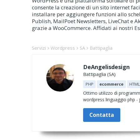
WordPress è una piattaforma software di 
consente la creazione di un sito internet fa
installare per aggiungere funzioni allo sch
Publish, MailPoet Newsletters, LiveChat e A
grazie a WooCommerce. Affidati ai nostri Es
Servizi
Wordpress
SA
Battipaglia
DeAngelisdesign
Battipaglia (SA)
PHP
ecommerce
HTML
Ottimo utilizzo di programm
wordpress linguaggio php - j
Contatta