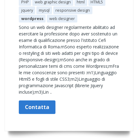
PHP
web graphic design
html
HTML5
jquery
mysql
responsive design
wordpress
web designer
Sono un web designer regolarmente abilitato ad
esercitare la professione dopo aver sostenuto un
esame di qualificazione presso l'istituto Cefi
Informatica di Roma.rnSono esperto realizzazione
o restyling di siti web adatti per ogni tipo di device
(Responsive-design);rnSono anche in grado di
personalizzare temi di cms come Wordpress;rnFra
le mie conoscenze sono presenti :rn1)Linguaggio
Html5 e fogli di stile CSS3;rn2)Linguaggio di
programmazione Javascript (librerie Jquery
incluse);rn3)Lin ..
Contatta