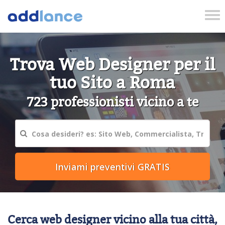
Tog
nav
Trova Web Designer per il
tuo Sito a Roma
723 professionisti vicino a te
Cerca web designer vicino alla tua città,