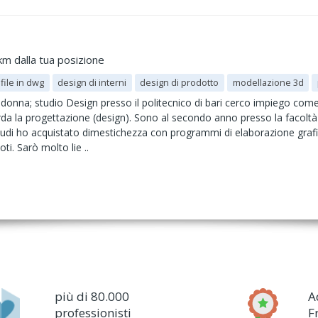
km dalla tua posizione
file in dwg
design di interni
design di prodotto
modellazione 3d
donna; studio Design presso il politecnico di bari cerco impiego com
arda la progettazione (design). Sono al secondo anno presso la facolt
 studi ho acquistato dimestichezza con programmi di elaborazione gra
ti. Sarò molto lie ..
più di 80.000
A
professionisti
F