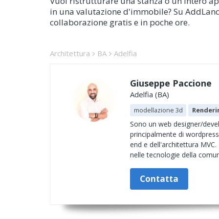
Vuoi ristrutturare una stanza o un intero ap
in una valutazione d'immobile? Su AddLance tr
collaborazione gratis e in poche ore.
Architettura
BA
Adelfia
Giuseppe Paccione
Adelfia (BA)
modellazione 3d
Renderi
Sono un web designer/develo
principalmente di wordpress
end e dell'architettura MVC. 
nelle tecnologie della comun
Contatta