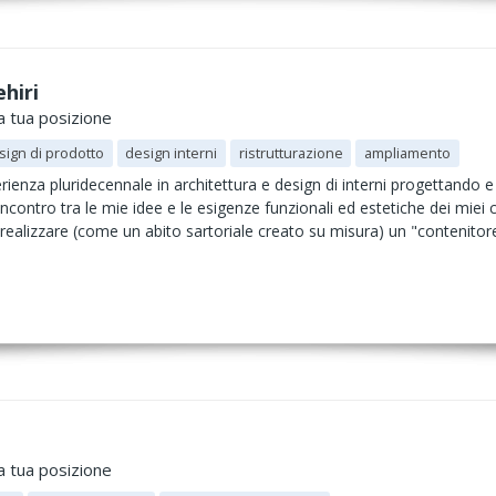
ehiri
a tua posizione
sign di prodotto
design interni
ristrutturazione
ampliamento
ienza pluridecennale in architettura e design di interni progettando e 
'incontro tra le mie idee e le esigenze funzionali ed estetiche dei miei
i realizzare (come un abito sartoriale creato su misura) un "contenitor
a tua posizione