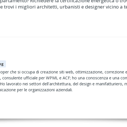
partamento? Richiedere la certificazione energetica o trov
ovi i migliori architetti, urbanisti e designer vicino a te 
ng
per che si occupa di creazione siti web, ottimizzazione, correzione
, consulente ufficiale per WPML e ACF; ho una conoscenza e una com
Ho lavorato nei settori dell'architettura, del design e manifatturiero,
icazione per le organizzazioni aziendali.