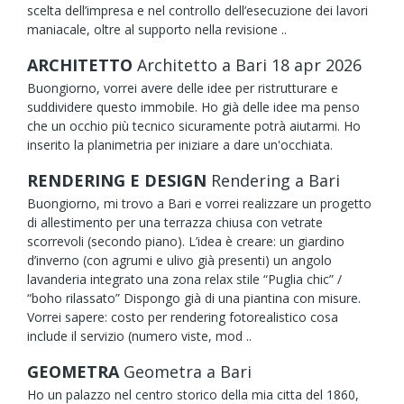
scelta dell’impresa e nel controllo dell’esecuzione dei lavori
maniacale, oltre al supporto nella revisione ..
ARCHITETTO
Architetto
a Bari
18
apr
2026
Buongiorno, vorrei avere delle idee per ristrutturare e
suddividere questo immobile. Ho già delle idee ma penso
che un occhio più tecnico sicuramente potrà aiutarmi. Ho
inserito la planimetria per iniziare a dare un'occhiata.
RENDERING E DESIGN
Rendering
a Bari
Buongiorno, mi trovo a Bari e vorrei realizzare un progetto
di allestimento per una terrazza chiusa con vetrate
scorrevoli (secondo piano). L’idea è creare: un giardino
d’inverno (con agrumi e ulivo già presenti) un angolo
lavanderia integrato una zona relax stile “Puglia chic” /
“boho rilassato” Dispongo già di una piantina con misure.
Vorrei sapere: costo per rendering fotorealistico cosa
include il servizio (numero viste, mod ..
GEOMETRA
Geometra
a Bari
Ho un palazzo nel centro storico della mia citta del 1860,