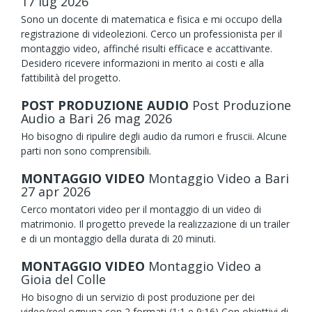
17
lug
2026
Sono un docente di matematica e fisica e mi occupo della
registrazione di videolezioni. Cerco un professionista per il
montaggio video, affinché risulti efficace e accattivante.
Desidero ricevere informazioni in merito ai costi e alla
fattibilità del progetto.
POST PRODUZIONE AUDIO
Post Produzione
Audio
a Bari
26
mag
2026
Ho bisogno di ripulire degli audio da rumori e fruscii. Alcune
parti non sono comprensibili.
MONTAGGIO VIDEO
Montaggio Video
a Bari
27
apr
2026
Cerco montatori video per il montaggio di un video di
matrimonio. Il progetto prevede la realizzazione di un trailer
e di un montaggio della durata di 20 minuti.
MONTAGGIO VIDEO
Montaggio Video
a
Gioia del Colle
Ho bisogno di un servizio di post produzione per dei
video/reel ognuna con 2 formati (1:1 e 9:16) Con obiettivi di