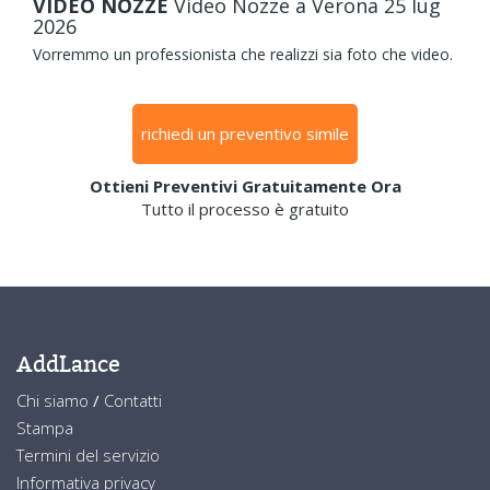
VIDEO NOZZE
Video Nozze
a Verona
25
lug
2026
Vorremmo un professionista che realizzi sia foto che video.
richiedi un preventivo simile
Ottieni Preventivi Gratuitamente Ora
Tutto il processo è gratuito
AddLance
Chi siamo
/
Contatti
Stampa
Termini del servizio
Informativa privacy