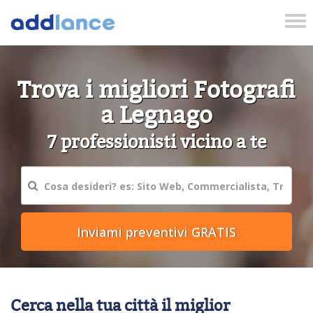
Tog
nav
Trova i migliori Fotografi
a Legnago
7 professionisti vicino a te
Cerca nella tua città il miglior