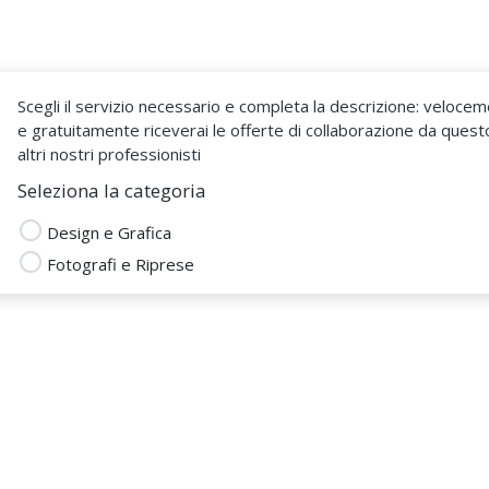
Come Funziona
Sono un Fr
Scegli il servizio necessario e completa la descrizione: veloce
e gratuitamente riceverai le offerte di collaborazione da quest
altri nostri professionisti
Seleziona la categoria
Design e Grafica
Fotografi e Riprese
na.Traina
 DAL 06 Gen 2019
dobe photoshop
biglietti da visita
coverdesign
disegno di logo
Logo e Immagine Coordinata
a tshirt
creazione locandina
brochure
fotografo