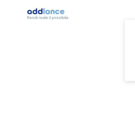
Rendi reale il possibile
Adria
MEMBRO
adobe illustrator
adobe indesign
a
disegno volantini flyer
infografica
grafica packaging
disegno magliett