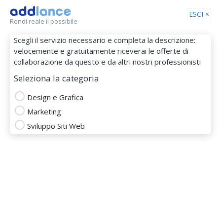
Tog
ESCI ×
Rendi reale il possibile
nav
Scegli il servizio necessario e completa la descrizione:
velocemente e gratuitamente riceverai le offerte di
collaborazione da questo e da altri nostri professionisti
Seleziona la categoria
Design e Grafica
Marketing
Bruna Sacristano
Sviluppo Siti Web
MEMBRO DAL 16 Apr 2018
direttore grafico
graphic designer
Grafica
social media marketing
design grafico
Logo Design
Logo e Immagine Coordinata
creazione locandina
brochure
smm social media marketing