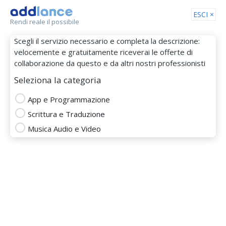
Tog
ESCI ×
Rendi reale il possibile
nav
Scegli il servizio necessario e completa la descrizione:
velocemente e gratuitamente riceverai le offerte di
collaborazione da questo e da altri nostri professionisti
Seleziona la categoria
App e Programmazione
Scrittura e Traduzione
gpiemont
Musica Audio e Video
MEMBRO DAL 04 Gen 2019
app designer
eclipse
Linux
programamzione c
programmazione c++
programmazione java ee
realizzazione software
script
scrittura articoli
scrittura e traduzione
Traduzione Inglese