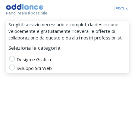
Tog
ESCI ×
Rendi reale il possibile
nav
Scegli il servizio necessario e completa la descrizione:
velocemente e gratuitamente riceverai le offerte di
collaborazione da questo e da altri nostri professionisti
Seleziona la categoria
Design e Grafica
Sviluppo Siti Web
GraphicFarm
MEMBRO DAL 24 Apr 2014
adobe creative suite
adobe illustrator
adobe indesign
adobe photoshop
biglietti da visita
Grafica
Logo Design
grafica sito web
volantino
flyer
Logo e Immagine Coordinata