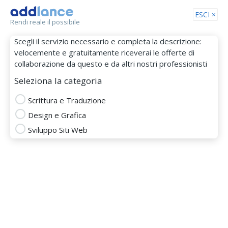
Tog
ESCI ×
Rendi reale il possibile
nav
Scegli il servizio necessario e completa la descrizione:
velocemente e gratuitamente riceverai le offerte di
collaborazione da questo e da altri nostri professionisti
Seleziona la categoria
Scrittura e Traduzione
Design e Grafica
Greta Leviani
Sviluppo Siti Web
MEMBRO DAL 24 Set 2021
Animazione Video
applicazione social
articolista
blog e scrittura articoli
Correzione Bozze e Testi
corso di scrittura
Creare Sito Web
creazione contenuti web
editing testo
foto editing
scrittura articoli