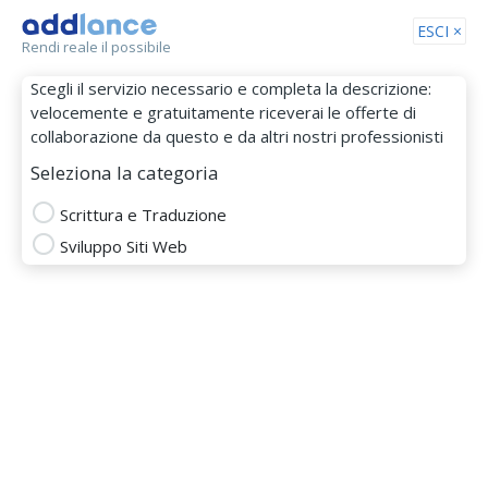
Tog
ESCI ×
Rendi reale il possibile
nav
Scegli il servizio necessario e completa la descrizione:
velocemente e gratuitamente riceverai le offerte di
collaborazione da questo e da altri nostri professionisti
Seleziona la categoria
Scrittura e Traduzione
Sviluppo Siti Web
Leonardo Parigi
MEMBRO DAL 28 Apr 2015
article writer
business writer
content writer
fiction writer
Francese
ghostwriter
journalist
wordpress
Copywriter
letter writer
online writer
report writer
blog developer