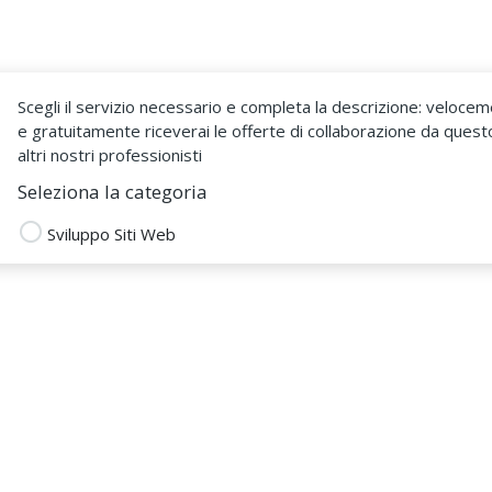
Come Funziona
Sono un Fr
Scegli il servizio necessario e completa la descrizione: veloce
e gratuitamente riceverai le offerte di collaborazione da quest
altri nostri professionisti
Seleziona la categoria
Sviluppo Siti Web
Grazia Foti
 DAL 26 Lug 2025
I WEB
Chiedi un preventivo
VERSA
STA CON P.IVA
Lascia una recensione