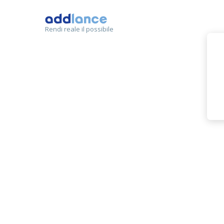
Rendi reale il possibile
Maria 
MEMBRO
SVILUPPO SIT
Totale
CAMPANIA A
Puntualità
PROFESSIONI
Budget
Comunicazione