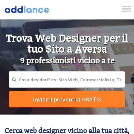
Tog
nav
Trova Web Designer per il
tuo Sito a Aversa
9 professionisti vicino a te
Cerca web designer vicino alla tua città,