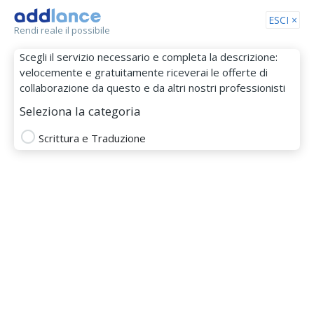
Tog
ESCI ×
Rendi reale il possibile
nav
Scegli il servizio necessario e completa la descrizione:
velocemente e gratuitamente riceverai le offerte di
collaborazione da questo e da altri nostri professionisti
Seleziona la categoria
Scrittura e Traduzione
Nick95
MEMBRO DAL 11 Giu 2018
Totale
Puntualità
Budget
Comunicazione
SCRITTURA E TRADUZIONE