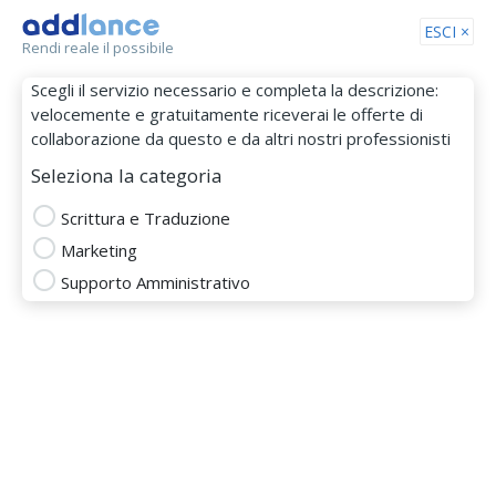
Tog
ESCI ×
Rendi reale il possibile
nav
Scegli il servizio necessario e completa la descrizione:
velocemente e gratuitamente riceverai le offerte di
collaborazione da questo e da altri nostri professionisti
Seleziona la categoria
Scrittura e Traduzione
Marketing
SARAST
Supporto Amministrativo
MEMBRO DAL 20 Nov 2017
Totale
Puntualità
Budget
Comunicazione
SCRITTURA E TRADUZIONE