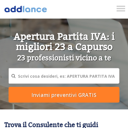
Tog
nav
Apertura Partita IVA: i
migliori 23 a Capurso
23 professionisti vicino a te
Trova il Consulente che ti guidi