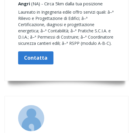
Angri
(NA) - Circa 5km dalla tua posizione
Laureato in Ingegneria edile offro servizi quali: â–ª
Rilievo e Progettazione di Edifici; â–ª
Certificazione, diagnosi e progettazione
energetica; â–ª Contabilità; â–ª Pratiche S.C.I.A. e
D.I.A.; â–ª Permessi di Costruire; â–ª Coordinatore
sicurezza cantieri edili; â–ª RSPP (modulo A-B-C).
Contatta