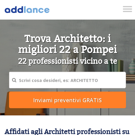
Tog
nav
Trova Architetto: i
migliori 22 a Pompei
22 professionisti vicino a te
Affidati agli Architetti professionisti su