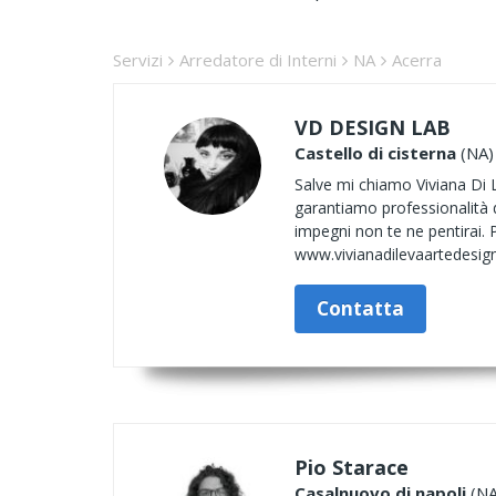
Servizi
Arredatore di Interni
NA
Acerra
VD DESIGN LAB
Castello di cisterna
(NA) 
Salve mi chiamo Viviana Di L
garantiamo professionalità d
impegni non te ne pentirai. 
www.vivianadilevaartedesi
Contatta
Pio Starace
Casalnuovo di napoli
(NA