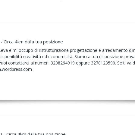
- Circa 4km dalla tua posizione
eva e mi occupo di ristrutturazione progettazione e arredamento d'inter
isponibilità creatività ed economicità. Siamo a tua disposizione pro
Puoi contattarci ai numeri: 3208264919 oppure 3270123590. Se ti va d
gn.wordpress.com
) - Circa 4km dalla tua posizione