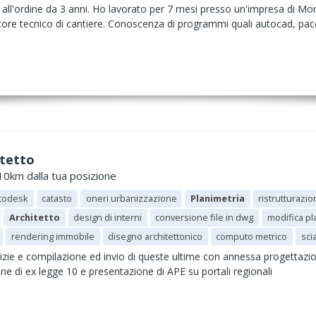
to all'ordine da 3 anni. Ho lavorato per 7 mesi presso un'impresa di Mon
tore tecnico di cantiere. Conoscenza di programmi quali autocad, pacc
itetto
 10km dalla tua posizione
todesk
catasto
oneri urbanizzazione
Planimetria
ristrutturazi
Architetto
design di interni
conversione file in dwg
modifica pl
rendering immobile
disegno architettonico
computo metrico
scia
izie e compilazione ed invio di queste ultime con annessa progettazio
one di ex legge 10 e presentazione di APE su portali regionali