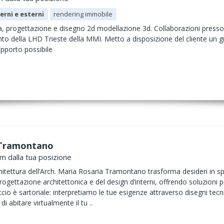
erni e esterni
rendering immobile
a, progettazione e disegno 2d modellazione 3d. Collaborazioni presso f
nto della LHD Trieste della MMI. Metto a disposizione del cliente un g
supporto possibile
 Tramontano
km dalla tua posizione
itettura dell’Arch. Maria Rosaria Tramontano trasforma desideri in sp
gettazione architettonica e del design d’interni, offrendo soluzioni 
ccio è sartoriale: interpretiamo le tue esigenze attraverso disegni tec
di abitare virtualmente il tu ..