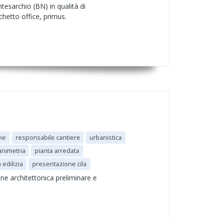
tesarchio (BN) in qualità di
hetto office, primus.
one
responsabile cantiere
urbanistica
animetria
pianta arredata
 edilizia
presentazione cila
ne architettonica preliminare e