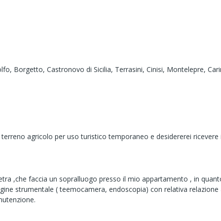
lfo,
Borgetto,
Castronovo di Sicilia,
Terrasini,
Cinisi,
Montelepre,
Cari
mio terreno agricolo per uso turistico temporaneo e desidererei riceve
tra ,che faccia un sopralluogo presso il mio appartamento , in quanto
ine strumentale ( teemocamera, endoscopia) con relativa relazione an
anutenzione.