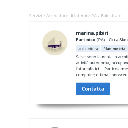
Servizi
Arredatore di Interni
PA
Balestrate
marina.pibiri
Partinico
(PA) - Circa 8km
architettura
Planimetria
Salve sono laureata in archi
attività autonoma, occupando
fotorealistici … Particolarm
computer; ottima conoscenza
Contatta