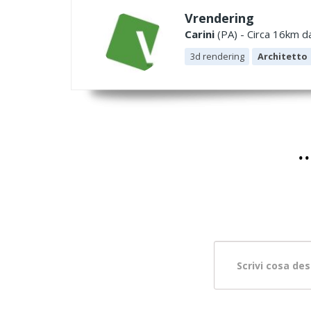
Vrendering
Carini
(PA) - Circa 16km da
3d rendering
Architetto
.