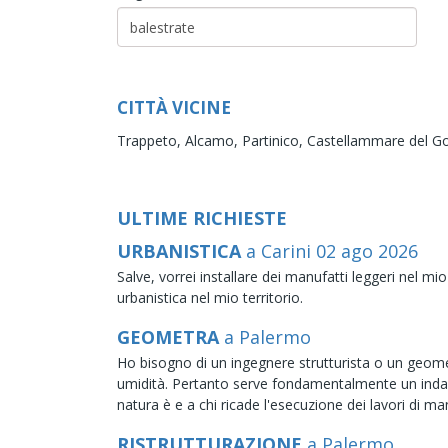
CITTÀ VICINE
Trappeto,
Alcamo,
Partinico,
Castellammare del Go
ULTIME RICHIESTE
URBANISTICA
a Carini
02
ago
2026
Salve, vorrei installare dei manufatti leggeri nel 
urbanistica nel mio territorio.
GEOMETRA
a Palermo
Ho bisogno di un ingegnere strutturista o un geome
umidità. Pertanto serve fondamentalmente un indag
natura è e a chi ricade l'esecuzione dei lavori di m
RISTRUTTURAZIONE
a Palermo