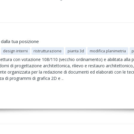
 dalla tua posizione
design interni
ristrutturazione
pianta 3d
modifica planimetria
p
tettura con votazione 108/110 (vecchio ordinamento) e abilitata alla p
mi di progettazione architettonica, rilievo e restauro architettonico,
ente organizzata per la redazione di documenti ed elaborati con le tec
 di programmi di grafica 2D e ..