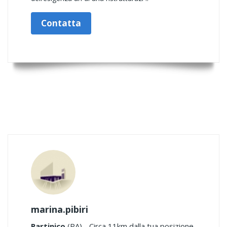
Contatta
marina.pibiri
Partinico
(PA) - Circa 11km dalla tua posizione