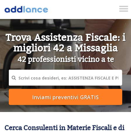
Tog
nav
Trova Assistenza Fiscale: i
migliori 42 a Missaglia
42 professionisti vicino a te
Cerca Consulenti in Materie Fiscali e di