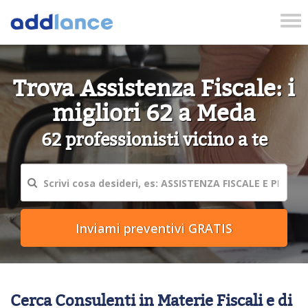
Tog
nav
Trova Assistenza Fiscale: i
migliori 62 a Meda
62 professionisti vicino a te
Cerca Consulenti in Materie Fiscali e di