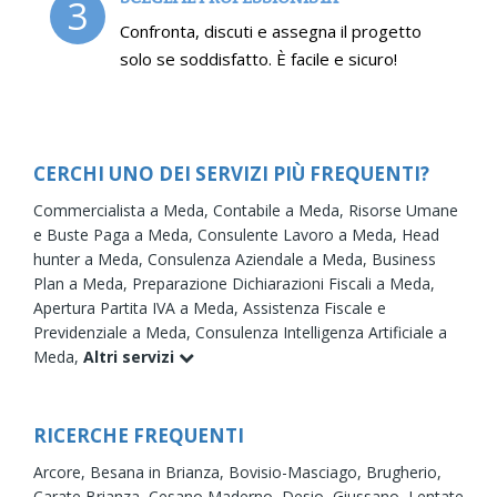
3
Confronta, discuti e assegna il progetto
solo se soddisfatto. È facile e sicuro!
CERCHI UNO DEI SERVIZI PIÙ FREQUENTI?
Commercialista a Meda,
Contabile a Meda,
Risorse Umane
e Buste Paga a Meda,
Consulente Lavoro a Meda,
Head
hunter a Meda,
Consulenza Aziendale a Meda,
Business
Plan a Meda,
Preparazione Dichiarazioni Fiscali a Meda,
Apertura Partita IVA a Meda,
Assistenza Fiscale e
Previdenziale a Meda,
Consulenza Intelligenza Artificiale a
Meda,
Altri servizi
RICERCHE FREQUENTI
Arcore,
Besana in Brianza,
Bovisio-Masciago,
Brugherio,
Carate Brianza,
Cesano Maderno,
Desio,
Giussano,
Lentate