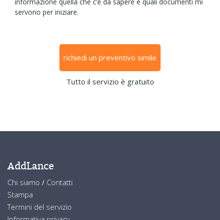
informazione quella che c’è da sapere e quali documenti mi
servono per iniziare.
richiedi un preventivo simile
Tutto il servizio è gratuito
AddLance
Chi siamo
/
Contatti
Stampa
Termini del servizio
Informativa privacy