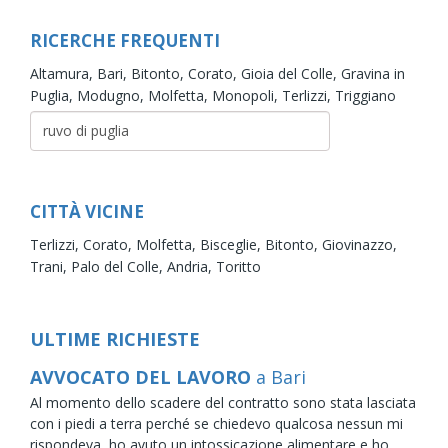
RICERCHE FREQUENTI
Altamura,
Bari,
Bitonto,
Corato,
Gioia del Colle,
Gravina in
Puglia,
Modugno,
Molfetta,
Monopoli,
Terlizzi,
Triggiano
CITTÀ VICINE
Terlizzi,
Corato,
Molfetta,
Bisceglie,
Bitonto,
Giovinazzo,
Trani,
Palo del Colle,
Andria,
Toritto
ULTIME RICHIESTE
AVVOCATO DEL LAVORO
a Bari
Al momento dello scadere del contratto sono stata lasciata
con i piedi a terra perché se chiedevo qualcosa nessun mi
rispondeva, ho avuto un intossicazione alimentare e ho