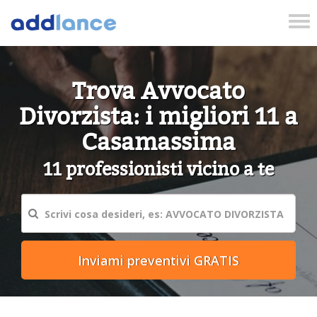
Tog
nav
Trova Avvocato
Divorzista: i migliori 11 a
Casamassima
11 professionisti vicino a te