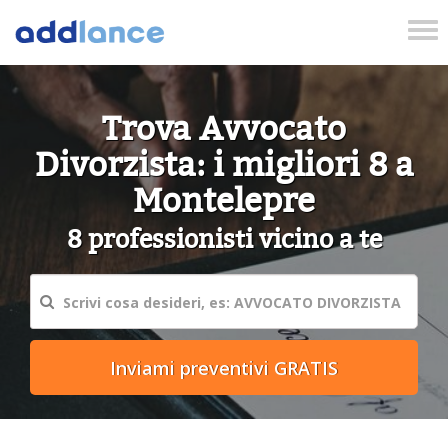
Tog
nav
Trova Avvocato
Divorzista: i migliori 8 a
Montelepre
8 professionisti vicino a te