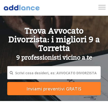
Tog
nav
Trova Avvocato
Divorzista: i migliori 9 a
Torretta
9 professionisti vicino a te