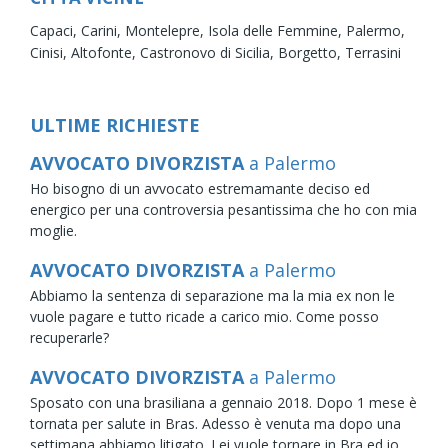
Capaci,
Carini,
Montelepre,
Isola delle Femmine,
Palermo,
Cinisi,
Altofonte,
Castronovo di Sicilia,
Borgetto,
Terrasini
ULTIME RICHIESTE
AVVOCATO DIVORZISTA
a Palermo
Ho bisogno di un avvocato estremamante deciso ed
energico per una controversia pesantissima che ho con mia
moglie.
AVVOCATO DIVORZISTA
a Palermo
Abbiamo la sentenza di separazione ma la mia ex non le
vuole pagare e tutto ricade a carico mio. Come posso
recuperarle?
AVVOCATO DIVORZISTA
a Palermo
Sposato con una brasiliana a gennaio 2018. Dopo 1 mese è
tornata per salute in Bras. Adesso è venuta ma dopo una
settimana abbiamo litigato. Lei vuole tornare in Bra ed io