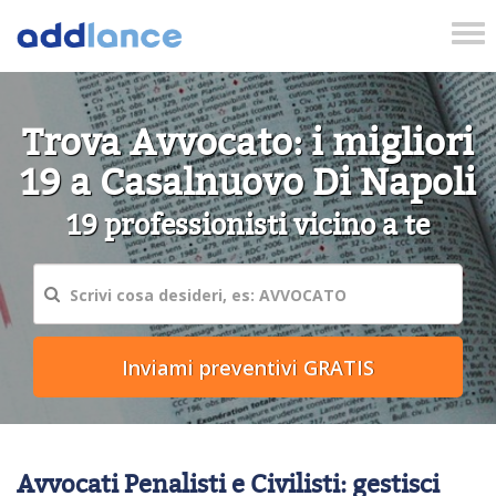
Tog
nav
Trova Avvocato: i migliori
19 a Casalnuovo Di Napoli
19 professionisti vicino a te
Avvocati Penalisti e Civilisti: gestisci