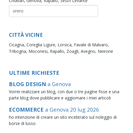
Chiavari,
Genova,
Rapallo,
Sestri Levante
CITTÀ VICINE
Cicagna,
Coreglia Ligure,
Lorsica,
Favale di Malvaro,
Tribogna,
Moconesi,
Rapallo,
Zoagli,
Avegno,
Neirone
ULTIME RICHIESTE
BLOG DESIGN
a Genova
Vorrei realizzare un blog, con due o tre pagine fisse e una
parte blog dove pubblicare e aggiornare i miei articoli
ECOMMERCE
a Genova
20
lug
2026
ho intenzione di creare un sito incebtrato sul noleggio di
borse di lusso