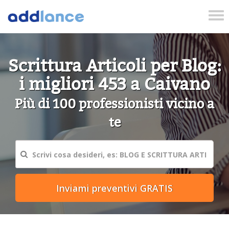
Tog
nav
Scrittura Articoli per Blog:
i migliori 453 a Caivano
Più di 100 professionisti vicino a
te