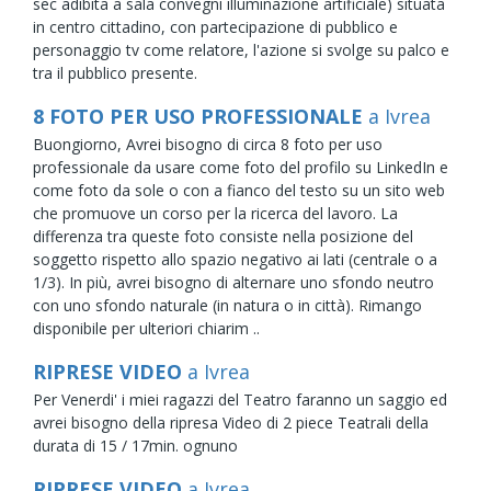
sec adibita a sala convegni illuminazione artificiale) situata
in centro cittadino, con partecipazione di pubblico e
personaggio tv come relatore, l'azione si svolge su palco e
tra il pubblico presente.
8 FOTO PER USO PROFESSIONALE
a Ivrea
Buongiorno, Avrei bisogno di circa 8 foto per uso
professionale da usare come foto del profilo su LinkedIn e
come foto da sole o con a fianco del testo su un sito web
che promuove un corso per la ricerca del lavoro. La
differenza tra queste foto consiste nella posizione del
soggetto rispetto allo spazio negativo ai lati (centrale o a
1/3). In più, avrei bisogno di alternare uno sfondo neutro
con uno sfondo naturale (in natura o in città). Rimango
disponibile per ulteriori chiarim ..
RIPRESE VIDEO
a Ivrea
Per Venerdi' i miei ragazzi del Teatro faranno un saggio ed
avrei bisogno della ripresa Video di 2 piece Teatrali della
durata di 15 / 17min. ognuno
RIPRESE VIDEO
a Ivrea