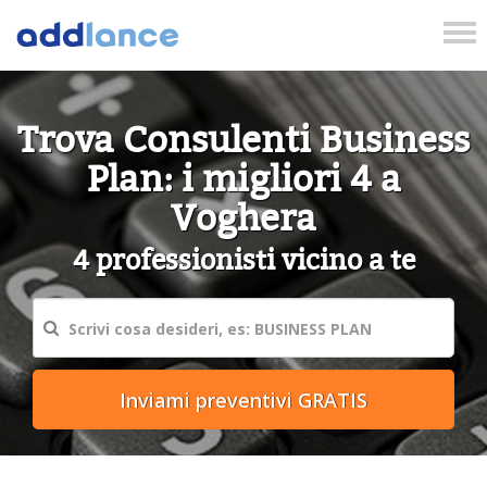
Tog
nav
Trova Consulenti Business
Plan: i migliori 4 a
Voghera
4 professionisti vicino a te