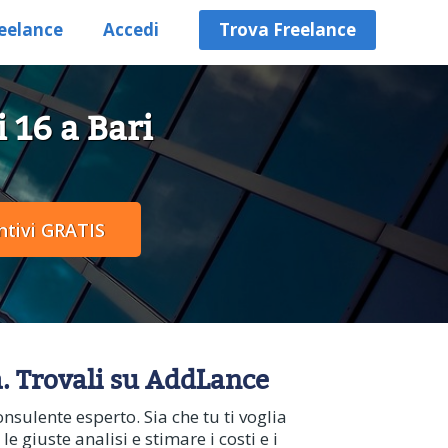
eelance
Accedi
Trova Freelance
 16 a Bari
a. Trovali su AddLance
nsulente esperto. Sia che tu ti voglia
 giuste analisi e stimare i costi e i