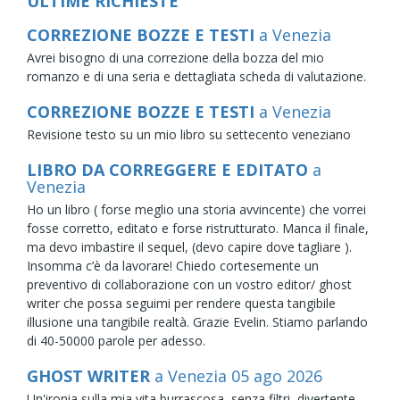
ULTIME RICHIESTE
CORREZIONE BOZZE E TESTI
a Venezia
Avrei bisogno di una correzione della bozza del mio
romanzo e di una seria e dettagliata scheda di valutazione.
CORREZIONE BOZZE E TESTI
a Venezia
Revisione testo su un mio libro su settecento veneziano
LIBRO DA CORREGGERE E EDITATO
a
Venezia
Ho un libro ( forse meglio una storia avvincente) che vorrei
fosse corretto, editato e forse ristrutturato. Manca il finale,
ma devo imbastire il sequel, (devo capire dove tagliare ).
Insomma c’è da lavorare! Chiedo cortesemente un
preventivo di collaborazione con un vostro editor/ ghost
writer che possa seguimi per rendere questa tangibile
illusione una tangibile realtà. Grazie Evelin. Stiamo parlando
di 40-50000 parole per adesso.
GHOST WRITER
a Venezia
05
ago
2026
Un'ironia sulla mia vita burrascosa, senza filtri, divertente