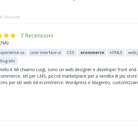
al vesuvio
7 Recensioni
(NA)
experience ux
user interface ui
CSS
ecommerce
HTML5
web j
 bug sito
iriello.it Mi chiamo Luigi, sono un web designer e developer front end 
commerce, siti per LMS, piccoli marketplace per a vendita di più store 
i cms per siti web ed ecommerce: Wordpress e Magento, customizzare in