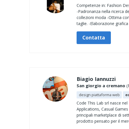
Competenze in: Fashion D
-Padronanza nella ricerca de
collezioni moda -Ottima cono
taglie. -Elaborazione grafic
Contatta
Biagio Iannuzzi
San giorgio a cremano
(
design piattaforma web
e
Code This Lab srl nasce nel
Applications, Casual Games e
principali marketplace di se
prodotto pensato per il merca