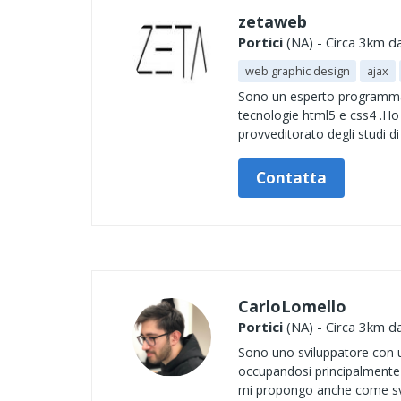
zetaweb
Portici
(NA) - Circa 3km da
web graphic design
ajax
Sono un esperto programmato
tecnologie html5 e css4 .Ho
provveditorato degli studi d
Contatta
CarloLomello
Portici
(NA) - Circa 3km da
Sono uno sviluppatore con 
occupandosi principalmente 
mi propongo anche come svi