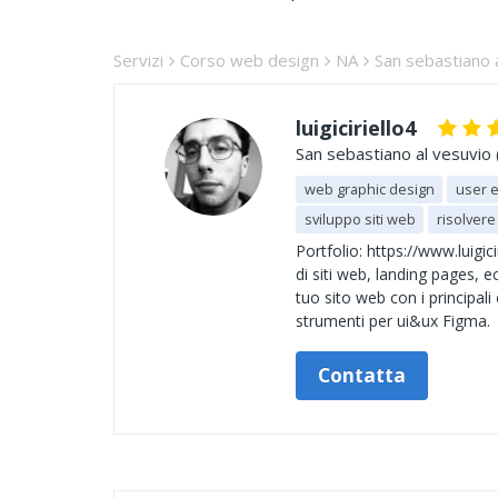
Servizi
Corso web design
NA
San sebastiano 
luigiciriello4
San sebastiano al vesuvio 
web graphic design
user 
sviluppo siti web
risolvere
Portfolio: https://www.luigic
di siti web, landing pages, e
tuo sito web con i principal
strumenti per ui&ux Figma.
Contatta