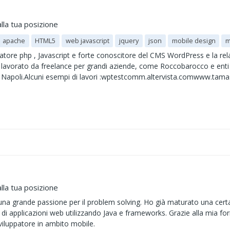
lla tua posizione
apache
HTML5
web javascript
jquery
json
mobile design
m
re php , Javascript e forte conoscitore del CMS WordPress e la rela
 lavorato da freelance per grandi aziende, come Roccobarocco e enti n
i Napoli.Alcuni esempi di lavori :wptestcomm.altervista.comwww.tamasr
lla tua posizione
una grande passione per il problem solving. Ho già maturato una ce
di applicazioni web utilizzando Java e frameworks. Grazie alla mia fo
luppatore in ambito mobile.