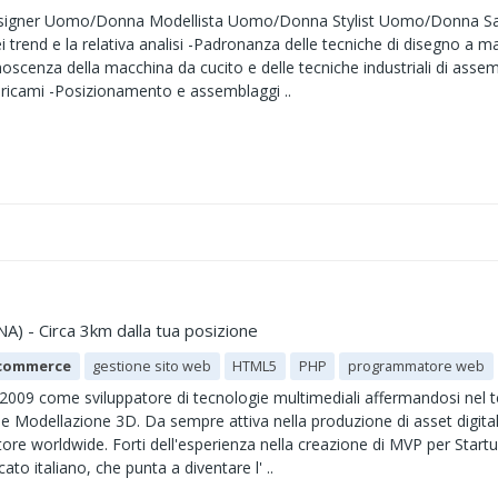
esigner Uomo/Donna Modellista Uomo/Donna Stylist Uomo/Donna Sa
i trend e la relativa analisi -Padronanza delle tecniche di disegno a ma
scenza della macchina da cucito e delle tecniche industriali di assem
a ricami -Posizionamento e assemblaggi ..
NA) - Circa 3km dalla tua posizione
commerce
gestione sito web
HTML5
PHP
programmatore web
 2009 come sviluppatore di tecnologie multimediali affermandosi nel 
 Modellazione 3D. Da sempre attiva nella produzione di asset digitali,
ttore worldwide. Forti dell'esperienza nella creazione di MVP per Start
to italiano, che punta a diventare l' ..