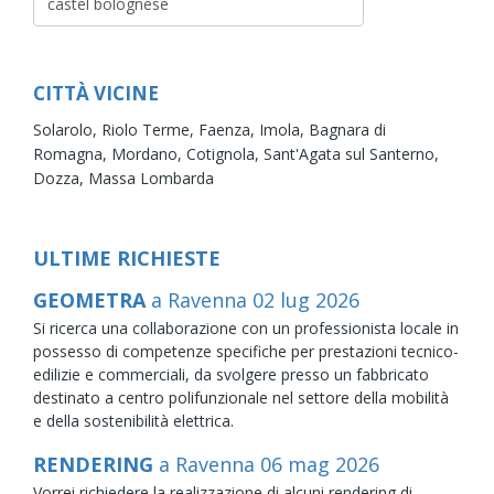
CITTÀ VICINE
Solarolo,
Riolo Terme,
Faenza,
Imola,
Bagnara di
Romagna,
Mordano,
Cotignola,
Sant'Agata sul Santerno,
Dozza,
Massa Lombarda
ULTIME RICHIESTE
GEOMETRA
a Ravenna
02
lug
2026
Si ricerca una collaborazione con un professionista locale in
possesso di competenze specifiche per prestazioni tecnico-
edilizie e commerciali, da svolgere presso un fabbricato
destinato a centro polifunzionale nel settore della mobilità
e della sostenibilità elettrica.
RENDERING
a Ravenna
06
mag
2026
Vorrei richiedere la realizzazione di alcuni rendering di