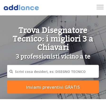
Tog
nav
Trova Disegnatore
Tecnico: i migliori 3 a
Chiavari
3 professionisti vicino a te