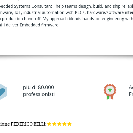
edded Systems Consultant I help teams design, build, and ship reliab
mware, IoT, industrial automation with PLCs, hardware/software int
production hand-off. My approach blends hands-on engineering with c
 I deliver Embedded firmware ..
più di 80.000
A
professionisti
F
zione
FEDERICO BELLI: