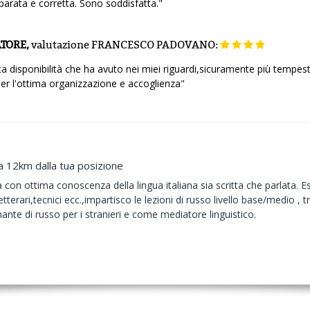
arata e corretta. Sono soddisfatta."
TORE,
valutazione
FRANCESCO PADOVANO:
a disponibilità che ha avuto nei miei riguardi,sicuramente più tempest
 per l'ottima organizzazione e accoglienza"
a 12km dalla tua posizione
on ottima conoscenza della lingua italiana sia scritta che parlata. Eseg
letterari,tecnici ecc.,impartisco le lezioni di russo livello base/medio , 
nante di russo per i stranieri e come mediatore linguistico.