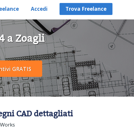
eelance
Accedi
Trova Freelance
4 a Zoagli
segni CAD dettagliati
idWorks