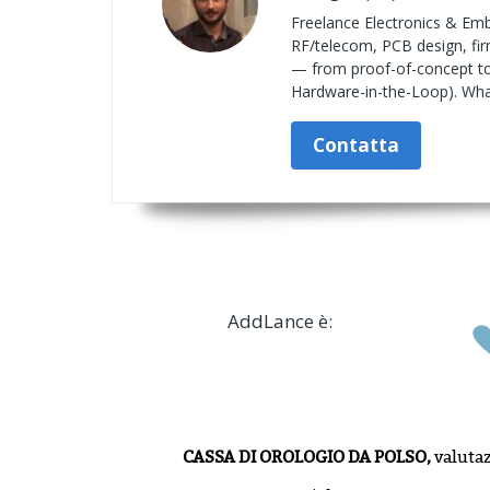
Freelance Electronics & Emb
RF/telecom, PCB design, fir
— from proof-of-concept to 
Hardware-in-the-Loop). What
Contatta
AddLance è:
CASSA DI OROLOGIO DA POLSO,
valuta