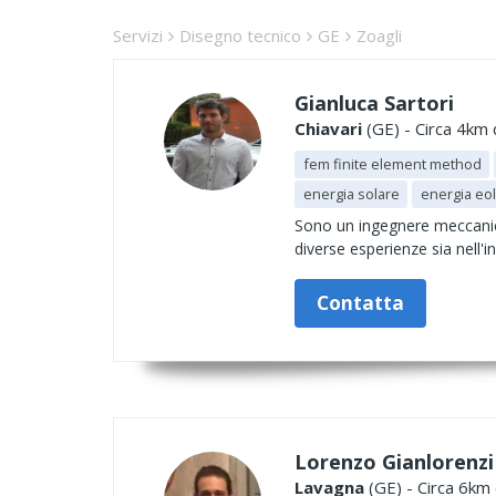
Servizi
Disegno tecnico
GE
Zoagli
Gianluca Sartori
Chiavari
(GE) - Circa 4km 
fem finite element method
energia solare
energia eol
Sono un ingegnere meccanic
diverse esperienze sia nell'i
Contatta
Lorenzo Gianlorenzi
Lavagna
(GE) - Circa 6km 