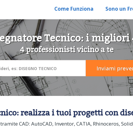
Come Funziona
Sono un Fr
egnatore Tecnico: i migliori 
4 professionisti vicino a te
nico: realizza i tuoi progetti con di
tti tramite CAD: AutoCAD, Inventor, CATIA, Rhinoceros, Sol