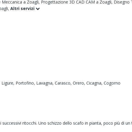
e Meccanica a Zoagli,
Progettazione 3D CAD CAM a Zoagli,
Disegno 
agli,
Altri servizi
a Ligure,
Portofino,
Lavagna,
Carasco,
Orero,
Cicagna,
Cogorno
i successivi ritocchi. Uno schizzo dello scafo in pianta, poco più di un
D