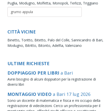
Puglia,
Modugno,
Molfetta,
Monopoli,
Terlizzi,
Triggiano
CITTÀ VICINE
Binetto,
Toritto,
Bitetto,
Palo del Colle,
Sannicandro di Bari,
Modugno,
Bitritto,
Bitonto,
Adelfia,
Valenzano
ULTIME RICHIESTE
DOPPIAGGIO PER LIBRI
a Bari
Avrei bisogno di alcuni doppiatori per la registrazione di
diversi libri
MONTAGGIO VIDEO
a Bari
17
lug
2026
Sono un docente di matematica e fisica e mi occupo della
registrazione di videolezioni. Cerco un professionista per il
montaggio video, affinché risulti efficace e accattivante.