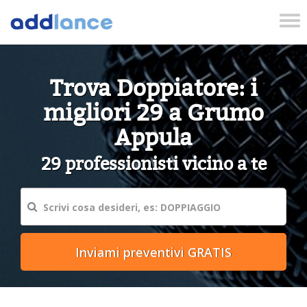
Tog
nav
Trova Doppiatore: i
migliori 29 a Grumo
Appula
29 professionisti vicino a te