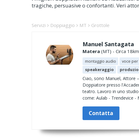
tragiche, persuasive o confortanti. Veri att
Servizi
Doppiaggio
MT
Grottole
Manuel Santagata
Matera
(MT) - Circa 18km 
montaggio audio
voce per
speakeraggio
produzio
Ciao, sono Manuel, Attore – 
Doppiatore presso l'Accadem
teatro. Lavoro in uno studio 
come: Aulab - Trendevice - 
Contatta