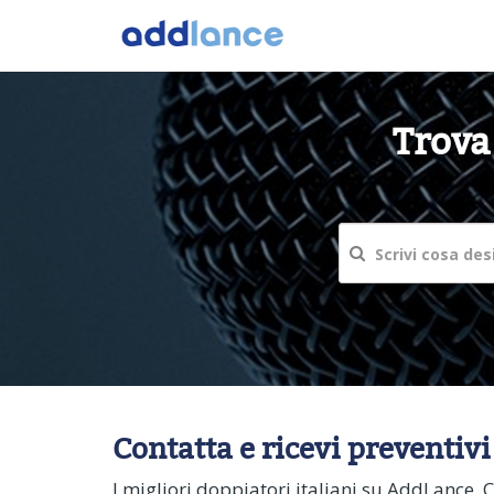
Trova
Contatta e ricevi preventivi
I migliori doppiatori italiani su AddLance. Ce