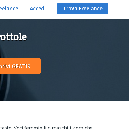
eelance
Accedi
Trova Freelance
ottole
o testo. Voci femminili o maschili, comiche,