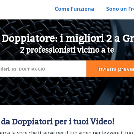
Come Funziona
Sono un Fr
 Doppiatore: i migliori 2 a Gr
2 professionisti vicino a te
 da Doppiatori per i tuoi Video!
rca la voce che ti serve per il tuo video per leggere il tu