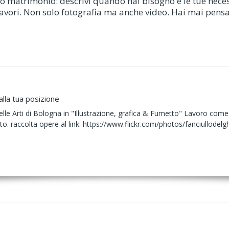
 tuo matrimonio: descrivi quando hai bisogno e le tue necess
ei lavori. Non solo fotografia ma anche video. Hai mai pen
alla tua posizione
lle Arti di Bologna in "Illustrazione, grafica & Fumetto" Lavoro come fr
to. raccolta opere al link: https://www.flickr.com/photos/fanciullodelg