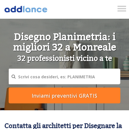
Tog
nav
Disegno Planimetria: i
migliori 32 a Monreale
32 professionisti vicino a te
Contatta gli architetti per Disegnare la